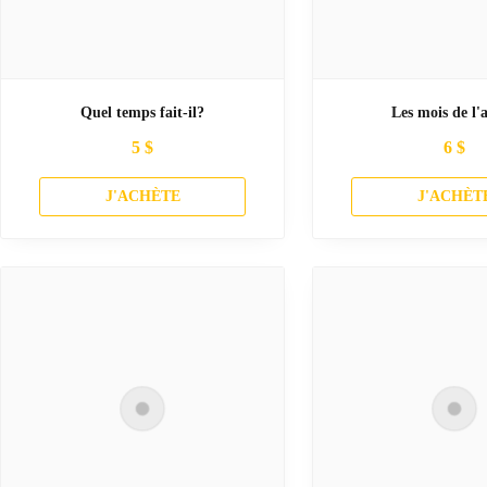
Quel temps fait-il?
Les mois de l'
5
$
6
$
J'ACHÈTE
J'ACHÈT