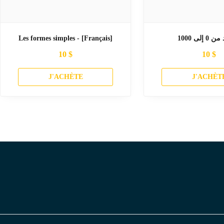
Les formes simples - [Français]
 إلى 1000
10
$
10
$
J'ACHÈTE
J'ACHÈT